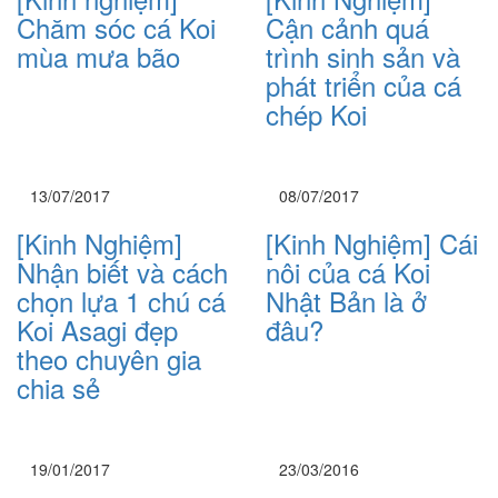
Chăm sóc cá Koi
Cận cảnh quá
mùa mưa bão
trình sinh sản và
phát triển của cá
chép Koi
13/07/2017
08/07/2017
[Kinh Nghiệm]
[Kinh Nghiệm] Cái
Nhận biết và cách
nôi của cá Koi
chọn lựa 1 chú cá
Nhật Bản là ở
Koi Asagi đẹp
đâu?
theo chuyên gia
chia sẻ
19/01/2017
23/03/2016