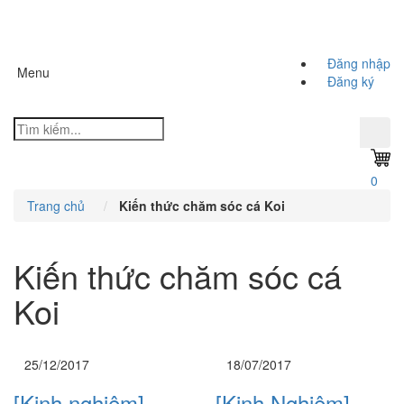
Đăng nhập
Menu
Đăng ký
0
Trang chủ
Kiến thức chăm sóc cá Koi
Kiến thức chăm sóc cá
Koi
25/12/2017
18/07/2017
[Kinh nghiệm]
[Kinh Nghiệm]