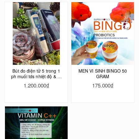
Bút đo điện tử 5 trong 1
MEN VI SINH BINGO 50
ph muối tds nhiệt độ & rò
GRAM
điện hồ cá Koi
1.200.000₫
175.000₫