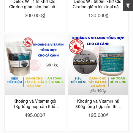
Detox W+ 1 lít khử Clo,
Detox W+ 500ml khử Clo,
Clorine giảm kim loại nặng
Clorine giảm kim loại nặng
bể cá Koi, bể cá cảnh,
hồ cá Koi, hồ cá cảnh
200.000₫
130.000₫
chống sốc nước máy, sốc
ngay lập tức
Clo
Khoáng và Vitamin gói
Khoáng và Vitamin hủ
1Kg tổng hợp cần thiết
300g tổng hợp cần thiết
đầy đủ tốt nhất cho cá
đầy đủ tốt nhất cho cá
495.000₫
195.000₫
cảnh, cá Koi Super
cảnh, cá Koi Super
Protect
Protect