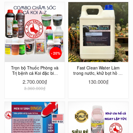
- 20%
Trọn bộ Thuốc Phòng và
Fast Clean Water Làm
Trị bệnh cá Koi đặc biệt
trong nước, khử bọt hồ cá
hiệu quả, chăm sóc toàn
cấp tốc
2.700.000₫
130.000₫
diện sức khỏe cho Koi
3.360.000₫