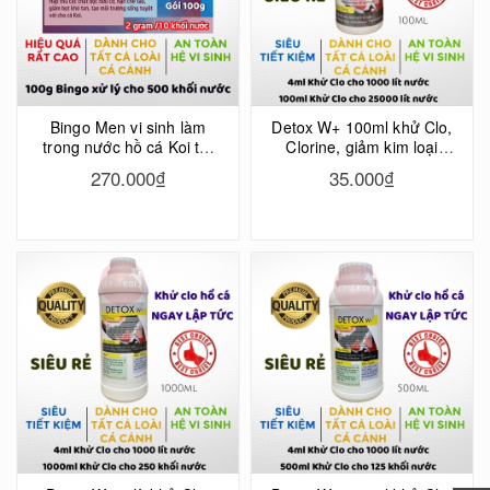
Bingo Men vi sinh làm
Detox W+ 100ml khử Clo,
trong nước hồ cá Koi tốt
Clorine, giảm kim loại
nhất hiện nay, xử lý mùi
nặng hồ cá cảnh, bể cá
270.000₫
35.000₫
hôi tanh, khử chất độc
cảnh tiết kiệm, hiệu quả
trong nước gói 100g