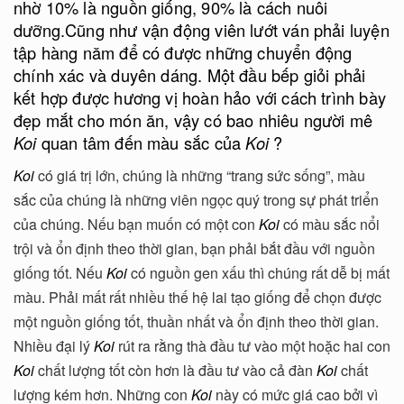
nhờ 10% là nguồn giống, 90% là cách nuôi
dưỡng.Cũng như vận động viên lướt ván phải luyện
tập hàng năm để có được những chuyển động
chính xác và duyên dáng. Một đầu bếp giỏi phải
kết hợp được hương vị hoàn hảo với cách trình bày
đẹp mắt cho món ăn, vậy có bao nhiêu người mê
Koi
quan tâm đến màu sắc của
Koi
?
Koi
có giá trị lớn, chúng là những “trang sức sống”, màu
sắc của chúng là những viên ngọc quý trong sự phát triển
của chúng. Nếu bạn muốn có một con
Koi
có màu sắc nổi
trội và ổn định theo thời gian, bạn phải bắt đầu với nguồn
giống tốt. Nếu
Koi
có nguồn gen xấu thì chúng rất dễ bị mất
màu. Phải mất rất nhiều thế hệ lai tạo giống để chọn được
một nguồn giống tốt, thuần nhất và ổn định theo thời gian.
Nhiều đại lý
Koi
rút ra rằng thà đầu tư vào một hoặc hai con
Koi
chất lượng tốt còn hơn là đầu tư vào cả đàn
Koi
chất
lượng kém hơn. Những con
Koi
này có mức giá cao bởi vì