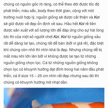
chúng có nguồn gốc rõ ràng, có thể theo dõi được tốc độ
phát triển, màu sắc, body theo thời gian, cộng với môi
trường nuôi hợp lý, nguồn giống sẽ được cải thiện và
Koi
sẽ giữ được vẻ đẹp ổn định về sau. Hầu hết
Koi
rẻ tiền
được sản xuất với số lượng lớn để đáp ứng cho sự hài lòng
tức thì của một số người chơi
Koi
.
Koi
từ nguồn giống xấu
rất dễ dàng lai tạo, chúng rất dễ bán (bởi vì giá rẻ), đặc biệt
khi chúng còn nhỏ thì nhìn khá là đẹp. Nhưng chúng dễ bị
mất màu khi lớn lên bởi vì không được lai tạo từ những
nguồn giống chọn lọc. Cá từ những nguồn giống không
chọn lọc có khuynh hướng đạt đỉnh trong hai năm đầu phát
triển, cá ở size 15 – 25 cm nhìn rất đẹp nhưng sau đó thì
chúng có khuynh hướng mờ nhạt dần.