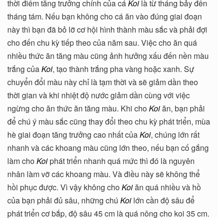
thời điểm tăng trưởng chính của cá
Koi
là từ tháng bảy đến
tháng tám. Nếu bạn không cho cá ăn vào đúng giai đoạn
này thì bạn đã bỏ lỡ cơ hội hình thành màu sắc và phải đợi
cho đến chu kỳ tiếp theo của năm sau. Việc cho ăn quá
nhiều thức ăn tăng màu cũng ảnh hưởng xấu đến nền màu
trắng của
Koi
, tạo thành trắng pha vàng hoặc xanh. Sự
chuyển đổi màu này chỉ là tạm thời và sẽ giảm dần theo
thời gian và khi nhiệt độ nước giảm dần cùng với việc
ngừng cho ăn thức ăn tăng màu. Khi cho
Koi
ăn, bạn phải
để chú ý màu sắc cũng thay đổi theo chu kỳ phát triển, mùa
hè giai đoạn tăng trưởng cao nhất của
Koi
, chúng lớn rất
nhanh và các khoang màu cũng lớn theo, nếu bạn cố gắng
làm cho
Koi
phát triển nhanh quá mức thì đó là nguyên
nhân làm vỡ các khoang màu. Và điều này sẽ không thể
hồi phục được. Vì vậy không cho
Koi
ăn quá nhiều và hồ
của bạn phải đủ sâu, những chú
Koi
lớn cần độ sâu để
phát triển cơ bắp, độ sâu 45 cm là quá nông cho koi 35 cm.