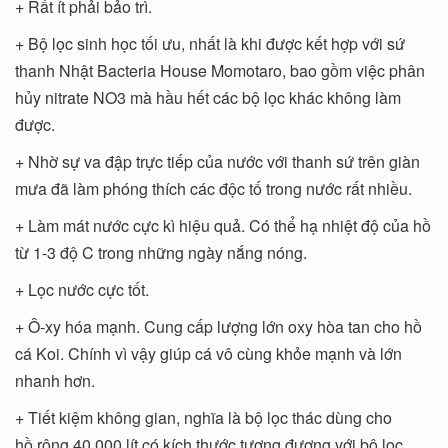
+ Rất ít phải bảo trì.
+ Bộ lọc sinh học tối ưu, nhất là khi được kết hợp với sứ
thanh Nhật Bacteria House Momotaro, bao gồm việc phân
hủy nitrate NO3 mà hầu hết các bộ lọc khác không làm
được.
+ Nhờ sự va đập trực tiếp của nước với thanh sứ trên giàn
mưa đã làm phóng thích các độc tố trong nước rất nhiều.
+ Làm mát nước cực kì hiệu quả. Có thể hạ nhiệt độ của hồ
từ 1-3 độ C trong những ngày nắng nóng.
+ Lọc nước cực tốt.
+ Ô-xy hóa mạnh. Cung cấp lượng lớn oxy hòa tan cho hồ
cá Koi. Chính vì vậy giúp cá vô cùng khỏe mạnh và lớn
nhanh hơn.
+ Tiết kiệm không gian, nghĩa là bộ lọc thác dùng cho
hồ rộng 40.000 lít có kích thước tương đương với bộ lọc