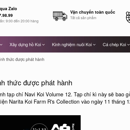
 qua Zalo
Vận chuyển toàn quốc
7.98.99
Tất cả sản phẩm
vấn: 9:00 đến 20:00 hàng
Xây dựng hồ Koi
Kinh nghiệm nuôi Koi
Cá chép Koi
ính thức được phát hành
nh thức được phát hành
ành tạp chí Navi Koi Volume 12. Tạp chí kì này sẽ bao 
ện Narita Koi Farm R's Collection vào ngày 11 tháng 