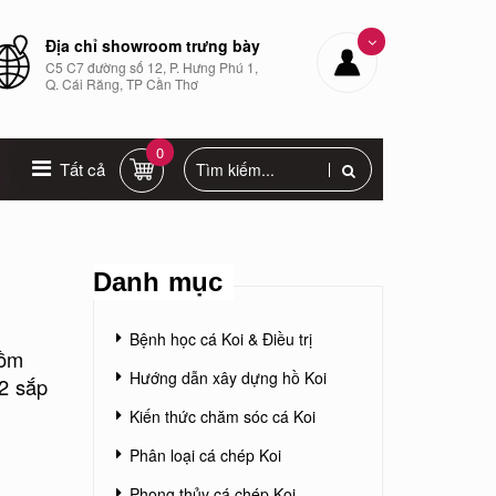
Địa chỉ showroom trưng bày
C5 C7 đường số 12, P. Hưng Phú 1,
Q. Cái Răng, TP Cần Thơ
0
Tất cả
Danh mục
Bệnh học cá Koi & Điều trị
gồm
Hướng dẫn xây dựng hồ Koi
12 sắp
Kiến thức chăm sóc cá Koi
Phân loại cá chép Koi
Phong thủy cá chép Koi