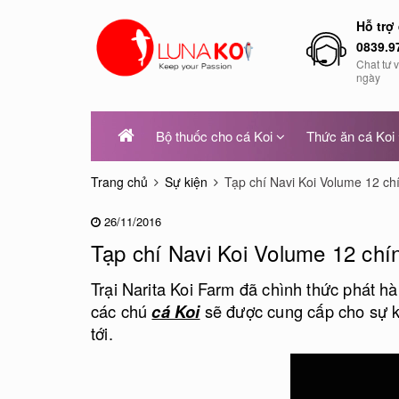
Hỗ trợ
0839.9
Chat tư 
ngày
Bộ thuốc cho cá Koi
Thức ăn cá Koi
Trang chủ
Sự kiện
Tạp chí Navi Koi Volume 12 ch
26/11/2016
Tạp chí Navi Koi Volume 12 chí
Trại Narita Koi Farm đã chình thức phát h
các chú
cá Koi
sẽ được cung cấp cho sự ki
tới.