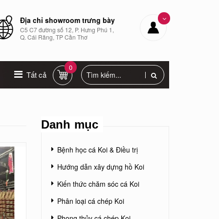
Địa chỉ showroom trưng bày
C5 C7 đường số 12, P. Hưng Phú 1,
Q. Cái Răng, TP Cần Thơ
0
Tất cả
Danh mục
Bệnh học cá Koi & Điều trị
Hướng dẫn xây dựng hồ Koi
Kiến thức chăm sóc cá Koi
Phân loại cá chép Koi
Phong thủy cá chép Koi