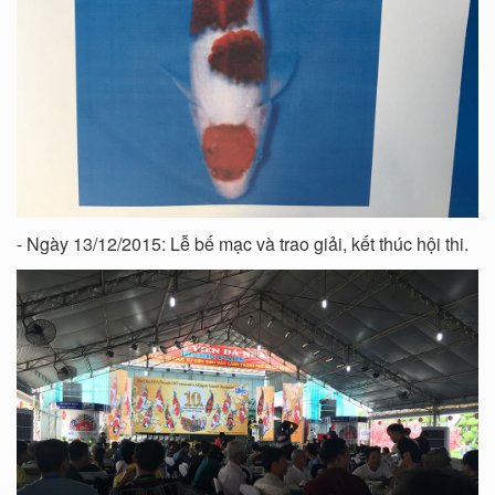
- Ngày 13/12/2015: Lễ bế mạc và trao giải, kết thúc hội thi.