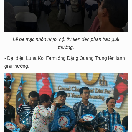
Lễ bế mạc nhộn nhịp, hội thi tiến đến phần trao giải
thưởng.
- Đại diện Luna Koi Farm ông Đặng Quang Trung lên lãnh
giải thưởng.