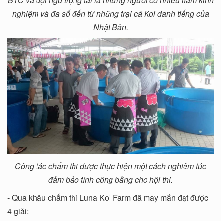
BTC và đội ngũ trọng tài là những người có nhiều năm kinh
nghiệm và đa số đến từ những trại cá Koi danh tiếng của
Nhật Bản.
Công tác chấm thi được thực hiện một cách nghiêm túc
đảm bảo tính công bằng cho hội thi.
- Qua khâu chấm thi Luna Koi Farm đã may mắn đạt được
4 giải: