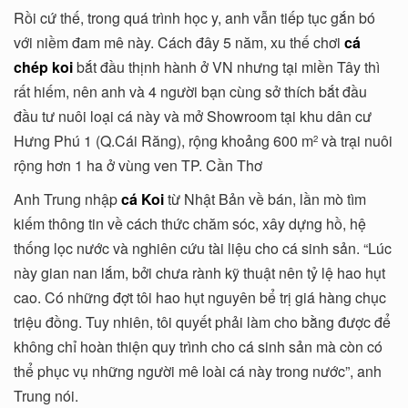
Rồi cứ thế, trong quá trình học y, anh vẫn tiếp tục gắn bó
với niềm đam mê này. Cách đây 5 năm, xu thế chơi
cá
chép koi
bắt đầu thịnh hành ở VN nhưng tại miền Tây thì
rất hiếm, nên anh và 4 người bạn cùng sở thích bắt đầu
đầu tư nuôi loại cá này và mở Showroom tại khu dân cư
Hưng Phú 1 (Q.Cái Răng), rộng khoảng 600 m
và trại nuôi
2
rộng hơn 1 ha ở vùng ven TP. Cần Thơ
Anh Trung nhập
cá Koi
từ Nhật Bản về bán, lần mò tìm
kiếm thông tin về cách thức chăm sóc, xây dựng hồ, hệ
thống lọc nước và nghiên cứu tài liệu cho cá sinh sản. “Lúc
này gian nan lắm, bởi chưa rành kỹ thuật nên tỷ lệ hao hụt
cao. Có những đợt tôi hao hụt nguyên bể trị giá hàng chục
triệu đồng. Tuy nhiên, tôi quyết phải làm cho bằng được để
không chỉ hoàn thiện quy trình cho cá sinh sản mà còn có
thể phục vụ những người mê loài cá này trong nước”, anh
Trung nói.