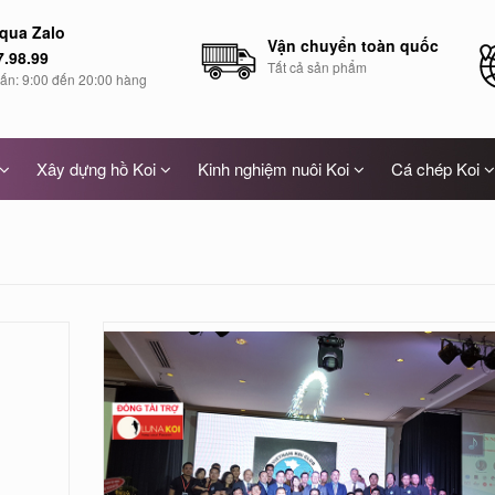
 qua Zalo
Vận chuyển toàn quốc
7.98.99
Tất cả sản phẩm
vấn: 9:00 đến 20:00 hàng
Xây dựng hồ Koi
Kinh nghiệm nuôi Koi
Cá chép Koi