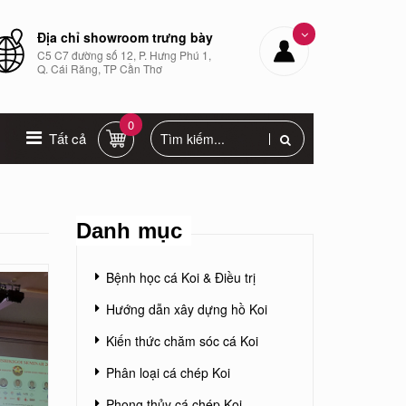
Địa chỉ showroom trưng bày
C5 C7 đường số 12, P. Hưng Phú 1,
Q. Cái Răng, TP Cần Thơ
0
Tất cả
Danh mục
Bệnh học cá Koi & Điều trị
Hướng dẫn xây dựng hồ Koi
Kiến thức chăm sóc cá Koi
Phân loại cá chép Koi
Phong thủy cá chép Koi