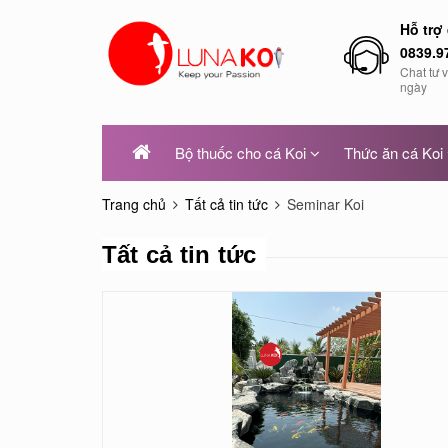
Hỗ trợ
0839.9
Chat tư 
ngày
Bộ thuốc cho cá Koi
Thức ăn cá Koi
Trang chủ
Tất cả tin tức
Seminar Koi
Tất cả tin tức