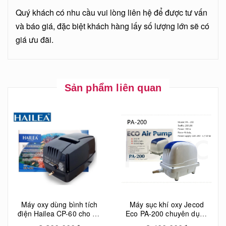
Quý khách có nhu cầu vui lòng liên hệ để được tư vấn
và báo giá, đặc biệt khách hàng lấy số lượng lớn sẽ có
giá ưu đãi.
Sản phẩm liên quan
Máy oxy dùng bình tích
Máy sục khí oxy Jecod
điện Hailea CP-60 cho hồ
Eco PA-200 chuyên dụng
cá cảnh
hồ cá Koi