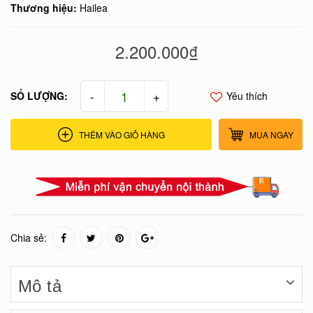
Thương hiệu:
Hailea
2.200.000₫
-
+
SỐ LƯỢNG:
Yêu thích
THÊM VÀO GIỎ HÀNG
MUA NGAY
Chia sẻ:
Mô tả