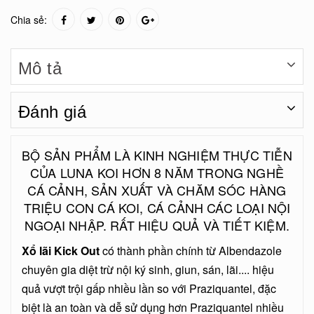
Chia sẻ:
Mô tả
Đánh giá
BỘ SẢN PHẨM LÀ KINH NGHIỆM THỰC TIỄN
CỦA LUNA KOI HƠN 8 NĂM TRONG NGHỀ
CÁ CẢNH, SẢN XUẤT VÀ CHĂM SÓC HÀNG
TRIỆU CON CÁ KOI, CÁ CẢNH CÁC LOẠI NỘI
NGOẠI NHẬP. RẤT HIỆU QUẢ VÀ TIẾT KIỆM.
Xổ lãi Kick Out
có thành phần chính từ Albendazole
chuyên gia diệt trừ nội ký sinh, giun, sán, lãi.... hiệu
quả vượt trội gấp nhiều lần so với Praziquantel, đặc
biệt là an toàn và dễ sử dụng hơn Praziquantel nhiều