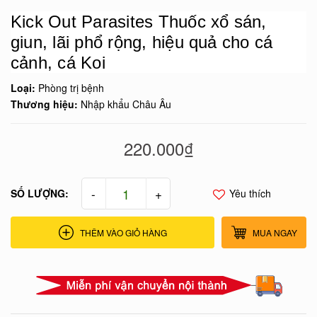
Kick Out Parasites Thuốc xổ sán,
giun, lãi phổ rộng, hiệu quả cho cá
cảnh, cá Koi
Loại:
Phòng trị bệnh
Thương hiệu:
Nhập khẩu Châu Âu
220.000₫
-
+
SỐ LƯỢNG:
Yêu thích
THÊM VÀO GIỎ HÀNG
MUA NGAY