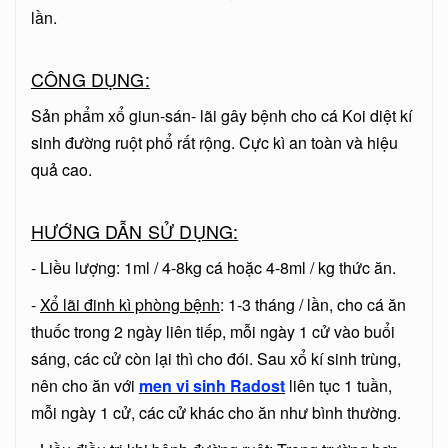
lần.
CÔNG DỤNG:
Sản phẩm xổ giun-sán- lãi gây bệnh cho cá Koi diệt kí
sinh đường ruột phổ rất rộng. Cực kì an toàn và hiệu
quả cao.
HƯỚNG DẪN SỬ DỤNG:
- Liều lượng: 1ml / 4-8kg cá hoặc 4-8ml / kg thức ăn.
-
Xổ lãi đinh kì phòng bệnh
: 1-3 tháng / lần, cho cá ăn
thuốc trong 2 ngày liên tiếp, mỗi ngày 1 cử vào buổi
sáng, các cử còn lại thì cho đói. Sau xổ kí sinh trùng,
nên cho ăn với
men vi sinh Radost
liên tục 1 tuần,
mỗi ngày 1 cử, các cử khác cho ăn như bình thường.