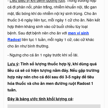
-
Liều điều trị khi bệnh đường ruột
: Trong trường hợp
cá đi phân nổi, phân trắng, nhiễm khuẩn nội, tắc gan
mật, tắc bóng khí do nhiễm nội ký sinh trùng. Cho ăn
thuốc 3-6 ngày liên tục, mỗi ngày 1 cử cho ăn. Nên kết
hợp thêm kháng sinh vào cử buổi chiều tùy loại
bệnh. Sau đợt bệnh nên cho ăn với
men vi sinh
Radost
liên tục 1 tuần, mỗi ngày 1 cử, các cử khác
cho ăn như bình thường.
- Ngưng cho cá ăn 1 ngày trước khi xổ lãi.
Lưu ý
: Tính số lượng thuốc hợp lý, khi dùng quá
liều cá sẽ có hiện tượng nằm đáy. Nếu gặp trường
hợp này nên cho cá đói sau đó 3-5 ngày để tiêu
hóa thuốc và cho ăn men đường ruột Radost 1
tuần.
Đây là bảng ước tính khối lượng cá
: