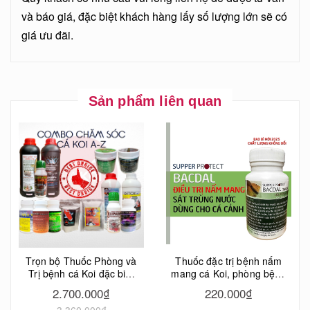
và báo giá, đặc biệt khách hàng lấy số lượng lớn sẽ có
giá ưu đãi.
Sản phẩm liên quan
Trọn bộ Thuốc Phòng và
Thuốc đặc trị bệnh nấm
Trị bệnh cá Koi đặc biệt
mang cá Koi, phòng bệnh
hiệu quả, chăm sóc toàn
nấm mang cá Koi hiệu
2.700.000₫
220.000₫
diện sức khỏe cho Koi
quả cao
3.360.000₫