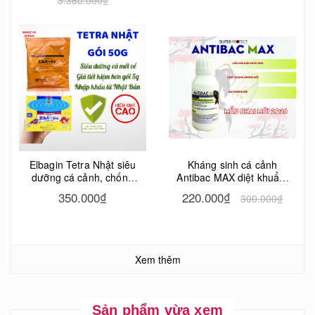
Elbagin Tetra Nhật siêu
Kháng sinh cá cảnh
dưỡng cá cảnh, chống
Antibac MAX diệt khuẩn,
stress, hạn chế nhiễm
điều trị bệnh nhiễm
350.000₫
220.000₫
300.000₫
khuẩn cơ hội cá mới gói
khuẩn, lở loét, đục mắt,
50g
thối mang cá cảnh, cá Koi
Xem thêm
Sản phẩm vừa xem