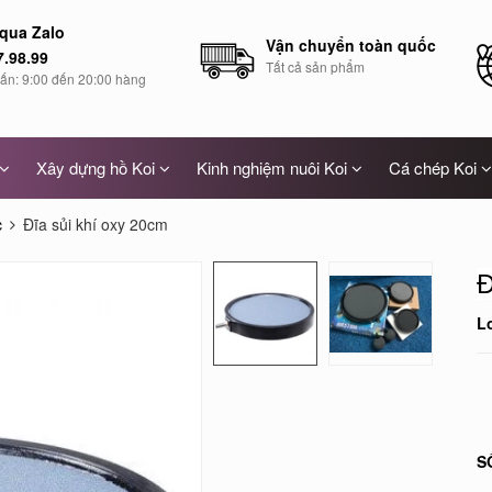
 qua Zalo
Vận chuyển toàn quốc
7.98.99
Tất cả sản phẩm
vấn: 9:00 đến 20:00 hàng
Xây dựng hồ Koi
Kinh nghiệm nuôi Koi
Cá chép Koi
c
Đĩa sủi khí oxy 20cm
Đ
L
S