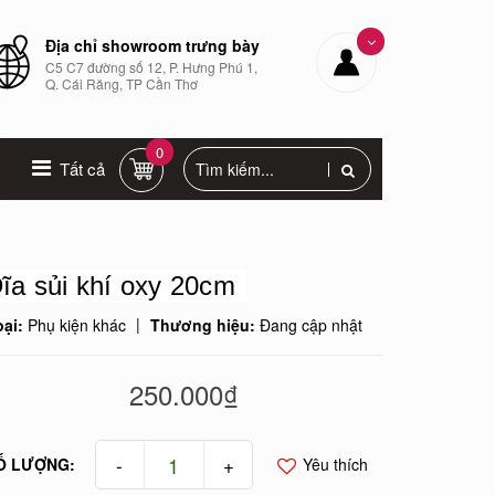
Địa chỉ showroom trưng bày
C5 C7 đường số 12, P. Hưng Phú 1,
Q. Cái Răng, TP Cần Thơ
0
Tất cả
ĩa sủi khí oxy 20cm
|
oại:
Phụ kiện khác
Thương hiệu:
Đang cập nhật
250.000₫
-
+
Ố LƯỢNG:
Yêu thích