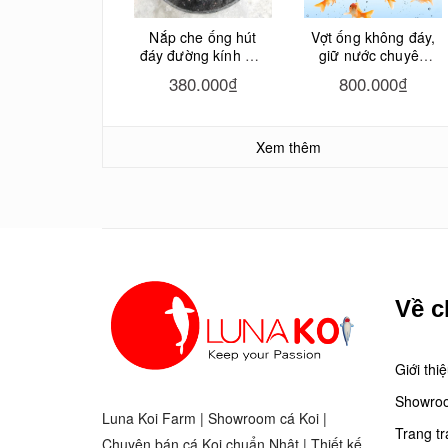
Nắp che ống hút
Vợt ống không đáy,
đáy đường kính 20-
giữ nước chuyên
30cm bằng đá hoa
bắt cá Koi
380.000₫
800.000₫
cương cho hồ cá
Koi
Xem thêm
Về c
Giới thi
Showro
Luna Koi Farm | Showroom cá Koi |
Trang tr
Chuyên bán cá Koi chuẩn Nhật | Thiết kế