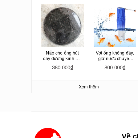
Nắp che ống hút
Vợt ống không đáy,
đáy đường kính 20-
giữ nước chuyên
30cm bằng đá hoa
bắt cá Koi
380.000₫
800.000₫
cương cho hồ cá
Koi
Xem thêm
Về c