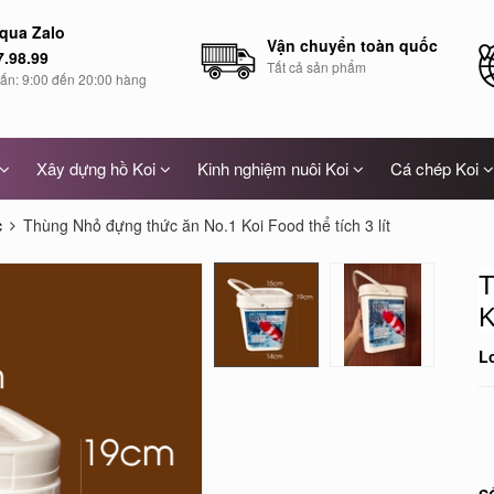
 qua Zalo
Vận chuyển toàn quốc
7.98.99
Tất cả sản phẩm
vấn: 9:00 đến 20:00 hàng
Xây dựng hồ Koi
Kinh nghiệm nuôi Koi
Cá chép Koi
c
Thùng Nhỏ đựng thức ăn No.1 Koi Food thể tích 3 lít
T
K
L