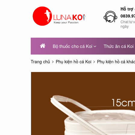
Hỗ trợ
0839.9
Chat tư 
ngày
Bộ thuốc cho cá Koi
Thức ăn cá Koi
Trang chủ
Phụ kiện hồ cá Koi
Phụ kiện hồ cá khá