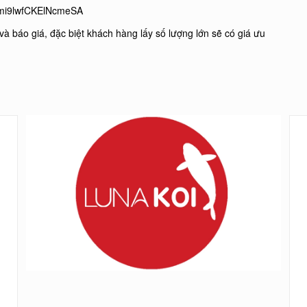
_mi9lwfCKElNcmeSA
và báo giá, đặc biệt khách hàng lấy số lượng lớn sẽ có giá ưu