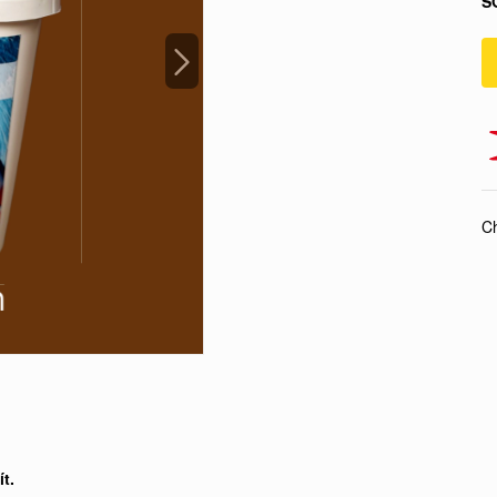
S
Ch
t.