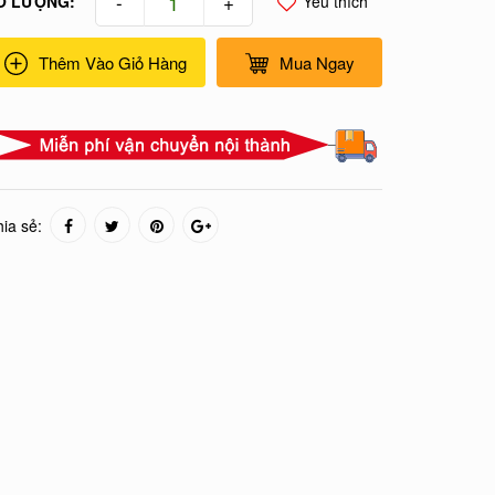
-
+
Ố LƯỢNG:
Yêu thích
Thêm Vào Giỏ Hàng
Mua Ngay
ia sẻ: