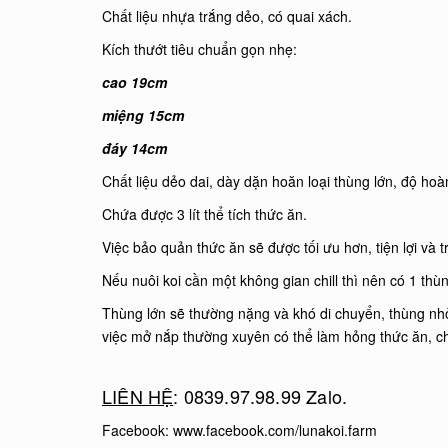
Chất liệu nhựa trắng dẻo, có quai xách.
Kích thướt tiêu chuẩn gọn nhẹ:
cao 19cm
miệng 15cm
đáy 14cm
Chất liệu dẻo dai, dày dặn hoăn loại thùng lớn, độ hoà
Chứa được 3 lít thể tích thức ăn.
Việc bảo quản thức ăn sẽ được tối ưu hơn, tiện lợi và 
Nếu nuôi koi cần một không gian chill thì nên có 1 th
Thùng lớn sẽ thường nặng và khó di chuyển, thùng nhỏ 
việc mở nắp thường xuyên có thể làm hỏng thức ăn, ch
LIÊN HỆ
: 0839.97.98.99 Zalo.
Facebook:
www.facebook.com/lunakoi.farm