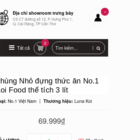
Địa chỉ showroom trưng bày
C5 C7 đường số 12, P. Hưng Phú 1,
Q. Cái Răng, TP Cần Thơ
0
Tất cả
hùng Nhỏ đựng thức ăn No.1
oi Food thể tích 3 lít
|
oại:
No.1 Việt Nam
Thương hiệu:
Luna Koi
69.999₫